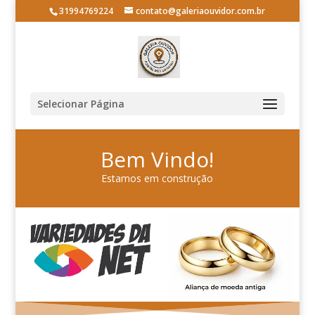
31994769224
contato@galeriaouvidor.com.br
Selecionar Página
Bem Vindo!
Estamos em construção