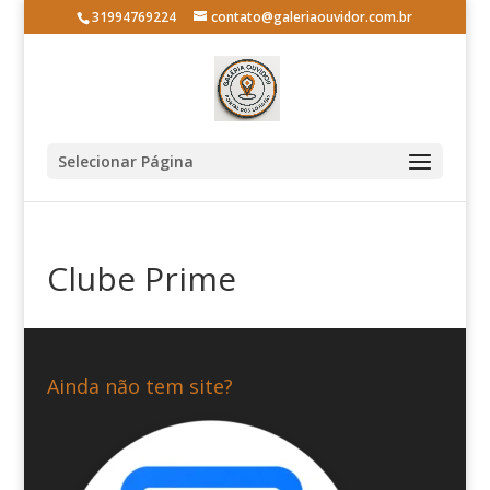
31994769224
contato@galeriaouvidor.com.br
Selecionar Página
Clube Prime
Ainda não tem site?